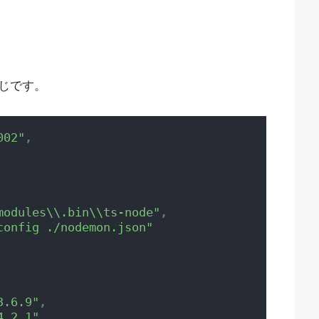
じです。
002"
,
modules\\.bin\\ts-node"
,
config ./nodemon.json"
3.6.9"
,
4.2.1"
,