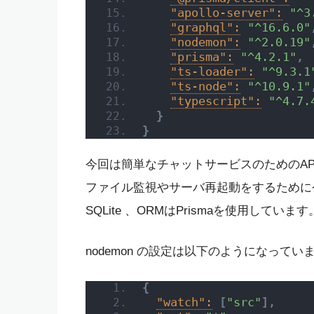
"apollo-server":
"^3
"graphql":
"^16.6.0"
"nodemon":
"^2.0.19"
"prisma":
"^4.2.1"
,
"ts-loader":
"^9.3.1
"ts-node":
"^10.9.1"
"typescript":
"^4.7.
}
}
今回は簡単なチャットサービスのためのA
ファイル監視やサーバ再起動をするために今回は
SQLite 、ORMはPrismaを使用しています
nodemon の設定は以下のようになってい
{
"watch":
[
"src"
]
,