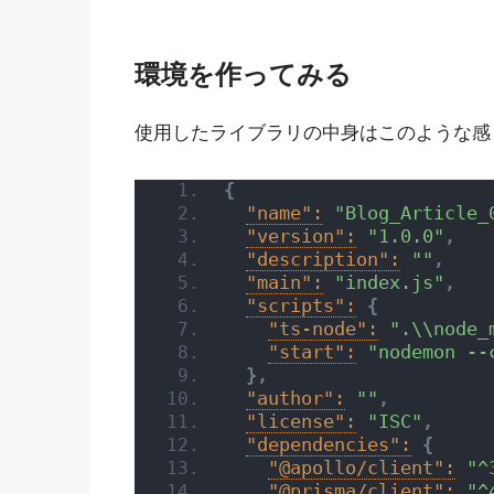
環境を作ってみる
使用したライブラリの中身はこのような感
{
"name":
"Blog_Article_
"version":
"1.0.0"
,
"description":
""
,
"main":
"index.js"
,
"scripts":
{
"ts-node":
".\\node_
"start":
"nodemon --
}
,
"author":
""
,
"license":
"ISC"
,
"dependencies":
{
"@apollo/client":
"^
"@prisma/client":
"^