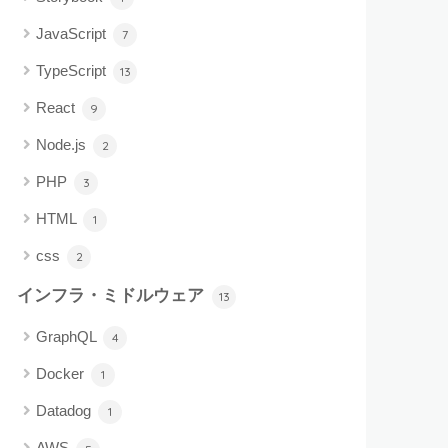
JavaScript
7
TypeScript
13
React
9
Node.js
2
PHP
3
HTML
1
css
2
インフラ・ミドルウェア
13
GraphQL
4
Docker
1
Datadog
1
AWS